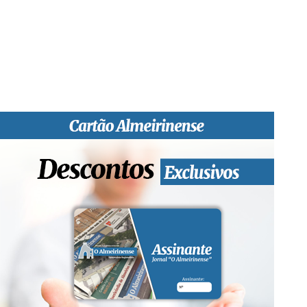
informativa local e regional. Desde Outubro de 1955 a informar
sobretudo almeirinenses mas também os nossos concelhos
vizinhos, o nosso Quinzenário está, no presente, apostado na
qualidade de informação em todas as suas vertentes, na
edição papel, edição online e nas redes sociais.