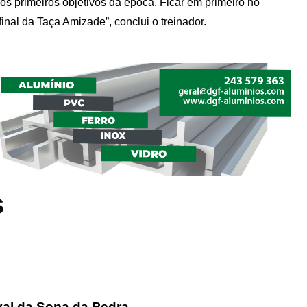
os primeiros objetivos da época. Ficar em primeiro no
inal da Taça Amizade”, conclui o treinador.
s
al da Sopa da Pedra