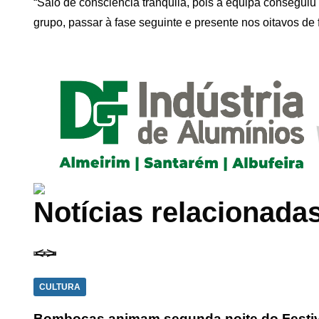
“Saio de consciência tranquila, pois a equipa conseguiu 
grupo, passar à fase seguinte e presente nos oitavos de f
Notícias relacionada
CULTURA
Bombocas animam segunda noite do Festiv