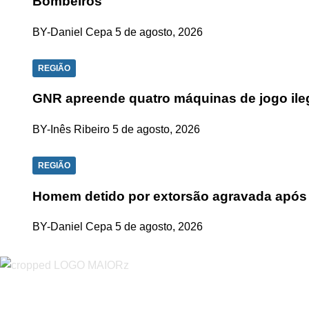
Bombeiros
BY-Daniel Cepa
5 de agosto, 2026
REGIÃO
GNR apreende quatro máquinas de jogo ilega
BY-Inês Ribeiro
5 de agosto, 2026
REGIÃO
Homem detido por extorsão agravada após
BY-Daniel Cepa
5 de agosto, 2026
“O Almeirinense” é um jornal independente, para toda a classe p
sobretudo almeirinenses mas também os nossos concelhos vizin