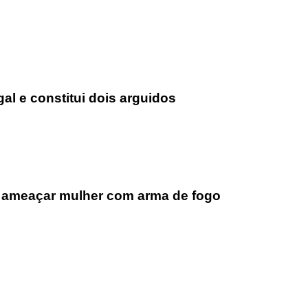
l e constitui dois arguidos
 ameaçar mulher com arma de fogo
rofissional e social e de todas as idades com forte incidência 
hos, o nosso Quinzenário está, no presente, apostado na qual