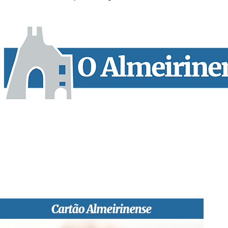
“O Almeirinense” é um jornal independente, para toda a classe p
sobretudo almeirinenses mas também os nossos concelhos vizin
papel, edição online e nas redes sociais.