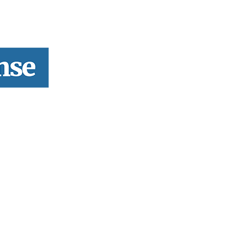
rofissional e social e de todas as idades com forte incidência 
hos, o nosso Quinzenário está, no presente, apostado na qual