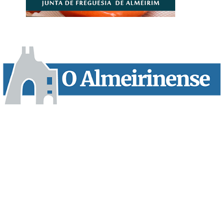
“O Almeirinense” é um jornal independente, para toda a classe
profissional e social e de todas as idades com forte incidência
informativa local e regional. Desde Outubro de 1955 a informar
sobretudo almeirinenses mas também os nossos concelhos
vizinhos, o nosso Quinzenário está, no presente, apostado na
qualidade de informação em todas as suas vertentes, na
edição papel, edição online e nas redes sociais.