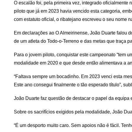
O escalão foi, pela primeira vez, integrado oficialmente
piloto que já em 2023 havia vencido esta categoria, emb
com estatuto oficial, o ribatejano escreveu o seu nome n
Em declarações ao O Almeirinense, João Duarte falou do s
de um atleta do Todo-o-Terreno e das metas que traça par
Para o jovem piloto, conquistar este campeonato “tem u
modalidade em 2020 e que desde então alimentava a am
“Faltava sempre um bocadinho. Em 2023 venci esta mesm
Este ano consegui finalmente o tão esperado título”, subl
João Duarte faz questão de destacar o papel da equipa e 
Sobre os sacrifícios exigidos pela modalidade, João Duar
“É um desporto muito caro. Sem apoios não é fácil. Ten