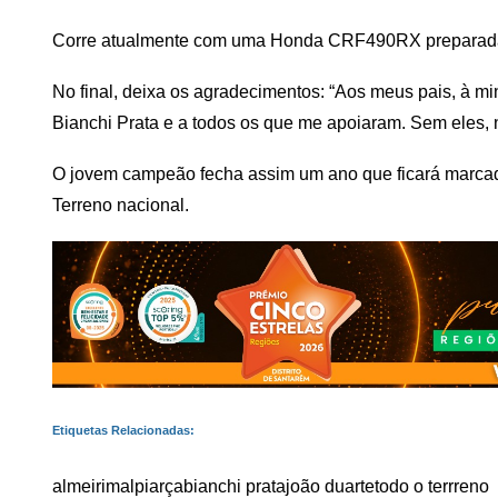
Corre atualmente com uma Honda CRF490RX preparada p
No final, deixa os agradecimentos: “Aos meus pais, à m
Bianchi Prata e a todos os que me apoiaram. Sem eles, n
O jovem campeão fecha assim um ano que ficará marcad
Terreno nacional.
Etiquetas Relacionadas:
almeirim
alpiarça
bianchi prata
joão duarte
todo o terrreno