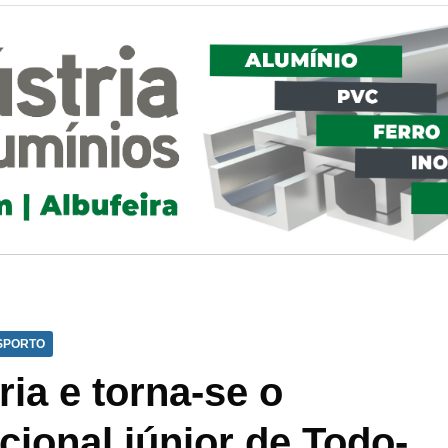
SPORTO
ria e torna-se o
ional júnior de Todo-