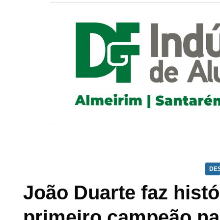
DE
João Duarte faz histó
primeiro campeão nac