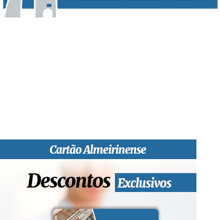
“O Almeirinense” é um jornal independente, para toda a classe
profissional e social e de todas as idades com forte incidência
informativa local e regional. Desde Outubro de 1955 a informar
sobretudo almeirinenses mas também os nossos concelhos
vizinhos, o nosso Quinzenário está, no presente, apostado na
qualidade de informação em todas as suas vertentes, na
edição papel, edição online e nas redes sociais.