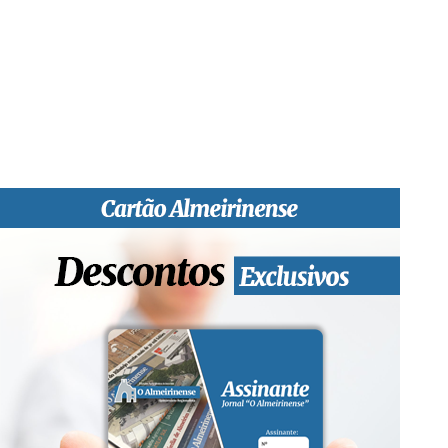
profissional e social e de todas as idades com forte incidência
informativa local e regional. Desde Outubro de 1955 a informar
sobretudo almeirinenses mas também os nossos concelhos
vizinhos, o nosso Quinzenário está, no presente, apostado na
qualidade de informação em todas as suas vertentes, na
edição papel, edição online e nas redes sociais.