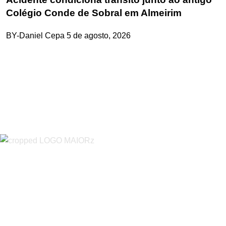
Colégio Conde de Sobral em Almeirim
BY-Daniel Cepa
5 de agosto, 2026
“O Almeirinense” é um jornal independente, para toda a classe
profissional e social e de todas as idades com forte incidência
informativa local e regional. Desde Outubro de 1955 a informar
sobretudo almeirinenses mas também os nossos concelhos
vizinhos, o nosso Quinzenário está, no presente, apostado na
qualidade de informação em todas as suas vertentes, na