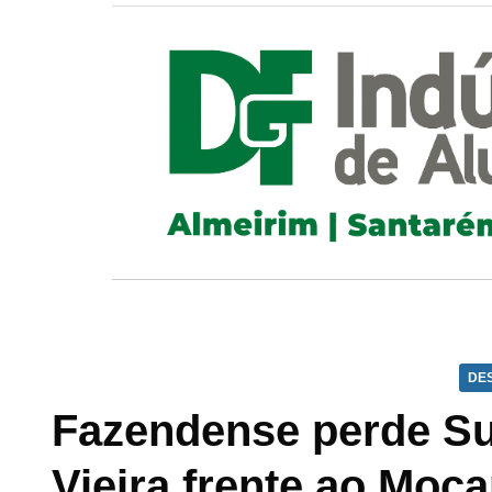
DE
Fazendense perde Su
Vieira frente ao Moça