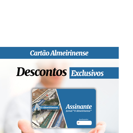
informativa local e regional. Desde Outubro de 1955 a informar
sobretudo almeirinenses mas também os nossos concelhos
vizinhos, o nosso Quinzenário está, no presente, apostado na
qualidade de informação em todas as suas vertentes, na
edição papel, edição online e nas redes sociais.