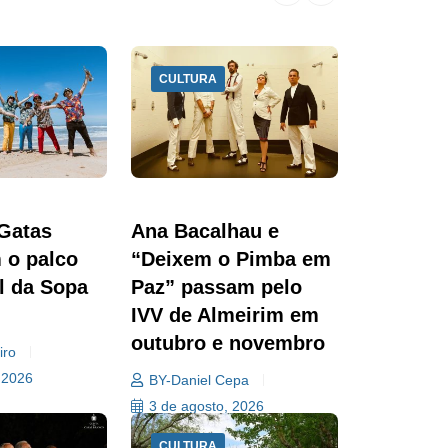
CULTURA
 Gatas
Ana Bacalhau e
 o palco
“Deixem o Pimba em
l da Sopa
Paz” passam pelo
IVV de Almeirim em
outubro e novembro
iro
 2026
BY-Daniel Cepa
3 de agosto, 2026
CULTURA