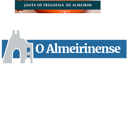
“O Almeirinense” é um jornal independente, para toda a classe
profissional e social e de todas as idades com forte incidência
informativa local e regional. Desde Outubro de 1955 a informar
sobretudo almeirinenses mas também os nossos concelhos
vizinhos, o nosso Quinzenário está, no presente, apostado na
qualidade de informação em todas as suas vertentes, na
edição papel, edição online e nas redes sociais.