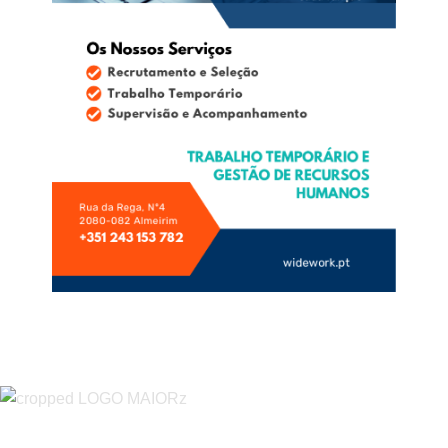
“O Almeirinense” é um jornal independente, para toda a classe