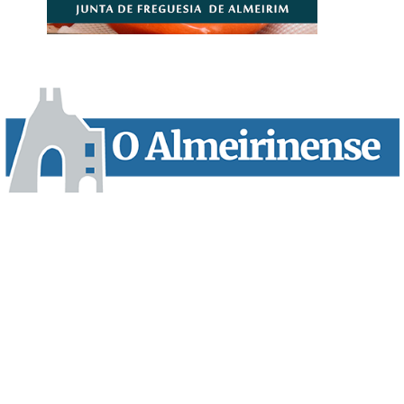
“O Almeirinense” é um jornal independente, para toda a classe
profissional e social e de todas as idades com forte incidência
informativa local e regional. Desde Outubro de 1955 a informar
sobretudo almeirinenses mas também os nossos concelhos
vizinhos, o nosso Quinzenário está, no presente, apostado na
qualidade de informação em todas as suas vertentes, na
edição papel, edição online e nas redes sociais.