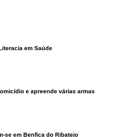
Literacia em Saúde
homicídio e apreende várias armas
m-se em Benfica do Ribatejo