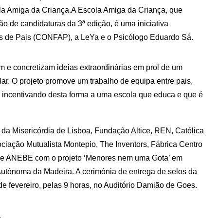
cola Amiga da Criança.A Escola Amiga da Criança, que
ção de candidaturas da 3ª edição, é uma iniciativa
s de Pais (CONFAP), a LeYa e o Psicólogo Eduardo Sá.
em e concretizam ideias extraordinárias em prol de um
ar. O projeto promove um trabalho de equipa entre pais,
s, incentivando desta forma a uma escola que educa e que é
 da Misericórdia de Lisboa, Fundação Altice, REN, Católica
ciação Mutualista Montepio, The Inventors, Fábrica Centro
d e ANEBE com o projeto ‘Menores nem uma Gota’ em
utónoma da Madeira. A cerimónia de entrega de selos da
e fevereiro, pelas 9 horas, no Auditório Damião de Goes.