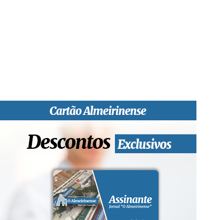
“O Almeirinense” é um jornal independente, para toda a classe
profissional e social e de todas as idades com forte incidência
informativa local e regional. Desde Outubro de 1955 a informar
sobretudo almeirinenses mas também os nossos concelhos
vizinhos, o nosso Quinzenário está, no presente, apostado na
qualidade de informação em todas as suas vertentes, na
edição papel, edição online e nas redes sociais.