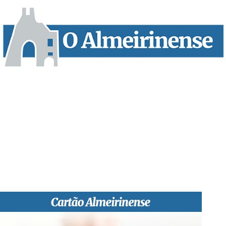
“O Almeirinense” é um jornal independente, para toda a classe
profissional e social e de todas as idades com forte incidência
informativa local e regional. Desde Outubro de 1955 a informar
sobretudo almeirinenses mas também os nossos concelhos
vizinhos, o nosso Quinzenário está, no presente, apostado na
qualidade de informação em todas as suas vertentes, na
edição papel, edição online e nas redes sociais.