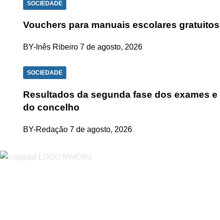
SOCIEDADE
Vouchers para manuais escolares gratuitos
BY-Inês Ribeiro
7 de agosto, 2026
SOCIEDADE
Resultados da segunda fase dos exames e p
do concelho
BY-Redação
7 de agosto, 2026
“O Almeirinense” é um jornal independente, para toda a classe p
sobretudo almeirinenses mas também os nossos concelhos vizin
papel, edição online e nas redes sociais.