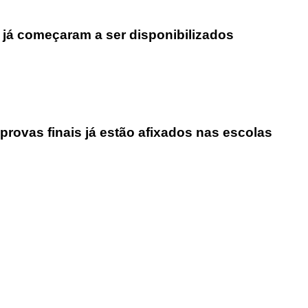
 já começaram a ser disponibilizados
rovas finais já estão afixados nas escolas
rofissional e social e de todas as idades com forte incidência 
hos, o nosso Quinzenário está, no presente, apostado na qual