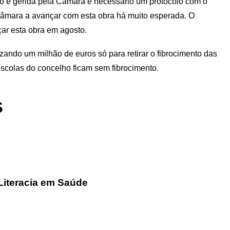
 é gerida pela Câmara é necessário um protocolo com o
 Câmara a avançar com esta obra há muito esperada. O
çar esta obra em agosto.
lizando um milhão de euros só para retirar o fibrocimento das
scolas do concelho ficam sem fibrocimento.
s
Literacia em Saúde