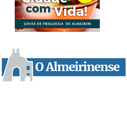
“O Almeirinense” é um jornal independente, para toda a classe
profissional e social e de todas as idades com forte incidência
informativa local e regional. Desde Outubro de 1955 a informar
sobretudo almeirinenses mas também os nossos concelhos
vizinhos, o nosso Quinzenário está, no presente, apostado na