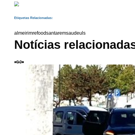
Etiquetas Relacionadas:
almeirim
refood
santarem
saude
uls
Notícias relacionada