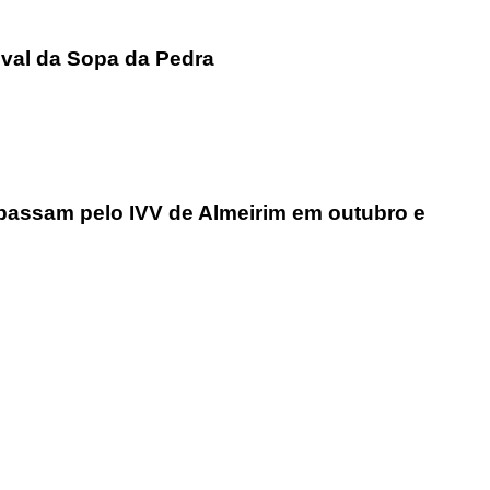
ival da Sopa da Pedra
assam pelo IVV de Almeirim em outubro e
rofissional e social e de todas as idades com forte incidência 
hos, o nosso Quinzenário está, no presente, apostado na qual