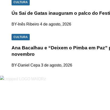
CULTURA
Ús Sai de Gatas inauguram o palco do Fest
BY-Inês Ribeiro
4 de agosto, 2026
CULTURA
Ana Bacalhau e “Deixem o Pimba em Paz” p
novembro
BY-Daniel Cepa
3 de agosto, 2026
“O Almeirinense” é um jornal independente, para toda a classe p
sobretudo almeirinenses mas também os nossos concelhos vizin
papel, edição online e nas redes sociais.