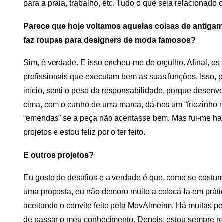
para a praia, trabalho, etc. Tudo o que seja relacionado 
Parece que hoje voltamos aquelas coisas de antigam
faz roupas para designers de moda famosos?
Sim, é verdade. E isso encheu-me de orgulho. Afinal, o
profissionais que executam bem as suas funções. Isso, p
início, senti o peso da responsabilidade, porque desenv
cima, com o cunho de uma marca, dá-nos um “friozinho na 
“emendas” se a peça não acentasse bem. Mas fui-me ha
projetos e estou feliz por o ter feito.
E outros projetos?
Eu gosto de desafios e a verdade é que, como se costum
uma proposta, eu não demoro muito a colocá-la em prátic
aceitando o convite feito pela MovAlmeirm. Há muitas p
de passar o meu conhecimento. Depois, estou sempre rec