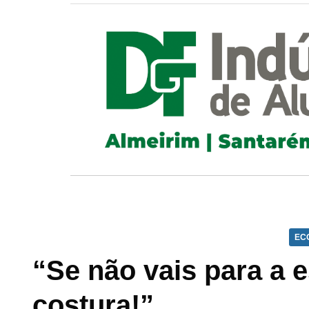
EC
“Se não vais para a e
costura!”