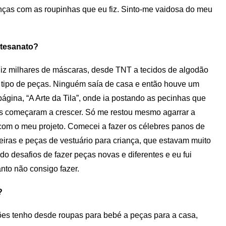
anças com as roupinhas que eu fiz. Sinto-me vaidosa do meu
rtesanato?
z milhares de máscaras, desde TNT a tecidos de algodão
o tipo de peças. Ninguém saía de casa e então houve um
ágina, “A Arte da Tila”, onde ia postando as pecinhas que
os começaram a crescer. Só me restou mesmo agarrar a
com o meu projeto. Comecei a fazer os célebres panos de
teiras e peças de vestuário para criança, que estavam muito
o desafios de fazer peças novas e diferentes e eu fui
to não consigo fazer.
?
ções tenho desde roupas para bebé a peças para a casa,