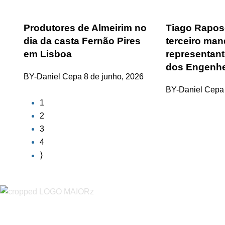
Produtores de Almeirim no
Tiago Rapos
dia da casta Fernão Pires
terceiro ma
em Lisboa
representan
dos Engenhe
BY-Daniel Cepa
8 de junho, 2026
BY-Daniel Cepa
1
2
3
4
“O Almeirinense” é um jornal independente, para toda a classe p
sobretudo almeirinenses mas também os nossos concelhos vizin