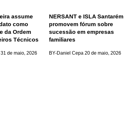
eira assume
NERSANT e ISLA Santarém
ndato como
promovem fórum sobre
te da Ordem
sucessão em empresas
iros Técnicos
familiares
31 de maio, 2026
BY-Daniel Cepa
20 de maio, 2026
rofissional e social e de todas as idades com forte incidência 
hos, o nosso Quinzenário está, no presente, apostado na qual