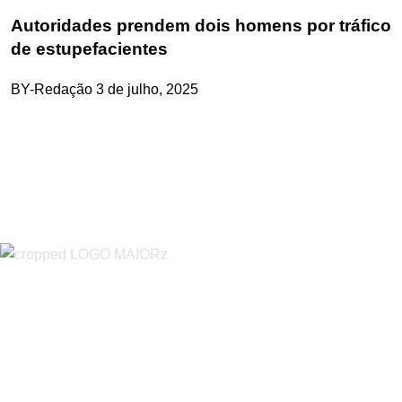
Autoridades prendem dois homens por tráfico
de estupefacientes
BY-Redação
3 de julho, 2025
“O Almeirinense” é um jornal independente, para toda a classe
profissional e social e de todas as idades com forte incidência
informativa local e regional. Desde Outubro de 1955 a informar
sobretudo almeirinenses mas também os nossos concelhos
vizinhos, o nosso Quinzenário está, no presente, apostado na