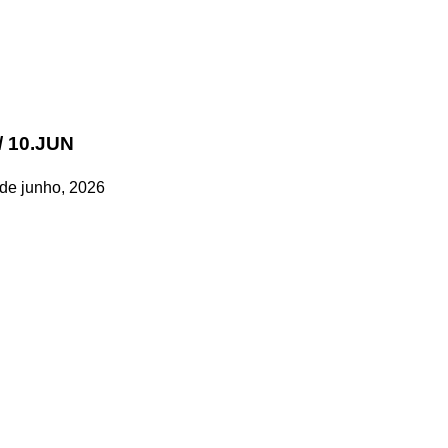
 10.JUN
de junho, 2026
rofissional e social e de todas as idades com forte incidência 
hos, o nosso Quinzenário está, no presente, apostado na qual