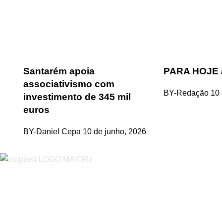
Santarém apoia
PARA HOJE /
associativismo com
BY-Redação
10 
investimento de 345 mil
euros
BY-Daniel Cepa
10 de junho, 2026
“O Almeirinense” é um jornal independente, para toda a classe p
sobretudo almeirinenses mas também os nossos concelhos vizin
papel, edição online e nas redes sociais.