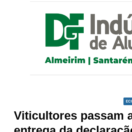
EC
Viticultores passam 
entrega da declaraçã