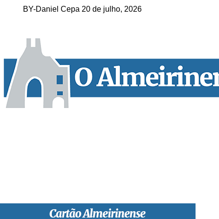
BY-Daniel Cepa
20 de julho, 2026
“O Almeirinense” é um jornal independente, para toda a classe p
sobretudo almeirinenses mas também os nossos concelhos vizin
papel, edição online e nas redes sociais.