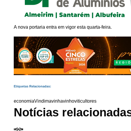
A nova portaria entra em vigor esta quarta-feira.
Etiquetas Relacionadas:
economia
Vindima
vinha
vinho
viticultores
Notícias relacionada