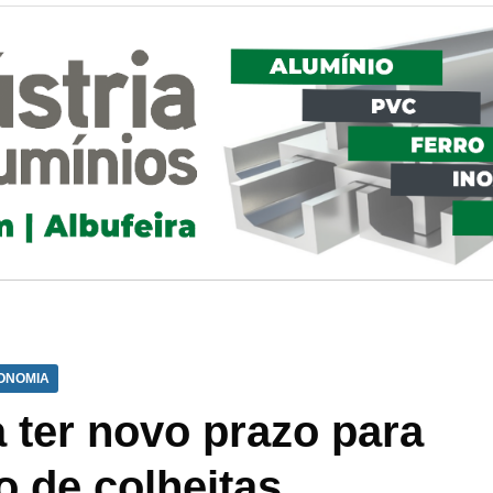
ONOMIA
a ter novo prazo para
o de colheitas