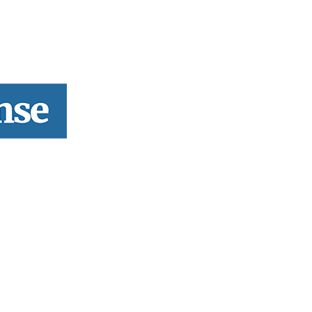
rofissional e social e de todas as idades com forte incidência 
hos, o nosso Quinzenário está, no presente, apostado na qual