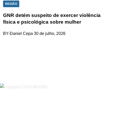
REGIÃO
GNR detém suspeito de exercer violência
física e psicológica sobre mulher
BY-Daniel Cepa
30 de julho, 2026
“O Almeirinense” é um jornal independente, para toda a classe
profissional e social e de todas as idades com forte incidência
informativa local e regional. Desde Outubro de 1955 a informar