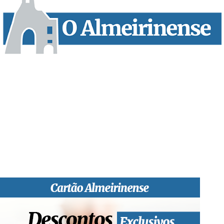
“O Almeirinense” é um jornal independente, para toda a classe
profissional e social e de todas as idades com forte incidência
informativa local e regional. Desde Outubro de 1955 a informar
sobretudo almeirinenses mas também os nossos concelhos
vizinhos, o nosso Quinzenário está, no presente, apostado na
qualidade de informação em todas as suas vertentes, na
edição papel, edição online e nas redes sociais.