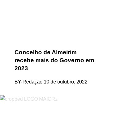
Concelho de Almeirim
recebe mais do Governo em
2023
BY-Redação
10 de outubro, 2022
“O Almeirinense” é um jornal independente, para toda a classe p
sobretudo almeirinenses mas também os nossos concelhos vizin
papel, edição online e nas redes sociais.