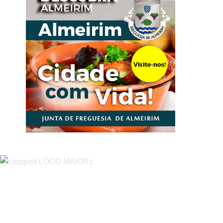
“O Almeirinense” é um jornal independente, para toda a classe
profissional e social e de todas as idades com forte incidência
informativa local e regional. Desde Outubro de 1955 a informar
sobretudo almeirinenses mas também os nossos concelhos