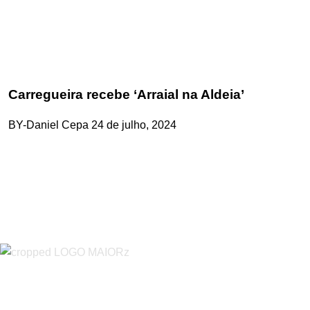
Carregueira recebe ‘Arraial na Aldeia’
BY-Daniel Cepa
24 de julho, 2024
“O Almeirinense” é um jornal independente, para toda a classe
profissional e social e de todas as idades com forte incidência
informativa local e regional. Desde Outubro de 1955 a informar