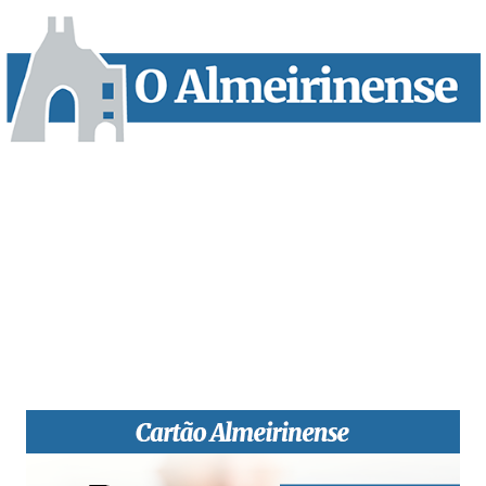
“O Almeirinense” é um jornal independente, para toda a classe
profissional e social e de todas as idades com forte incidência
informativa local e regional. Desde Outubro de 1955 a informar
sobretudo almeirinenses mas também os nossos concelhos
vizinhos, o nosso Quinzenário está, no presente, apostado na
qualidade de informação em todas as suas vertentes, na
edição papel, edição online e nas redes sociais.