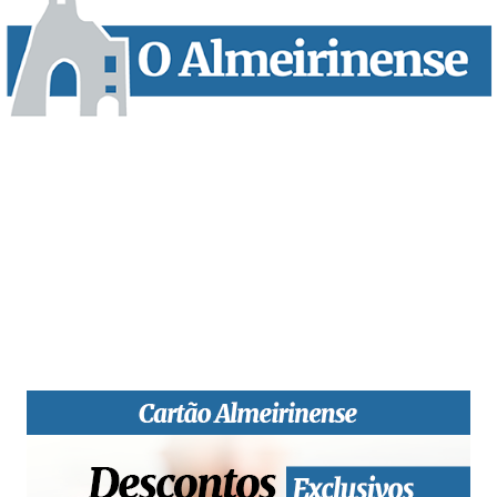
“O Almeirinense” é um jornal independente, para toda a classe
profissional e social e de todas as idades com forte incidência
informativa local e regional. Desde Outubro de 1955 a informar
sobretudo almeirinenses mas também os nossos concelhos
vizinhos, o nosso Quinzenário está, no presente, apostado na
qualidade de informação em todas as suas vertentes, na
edição papel, edição online e nas redes sociais.