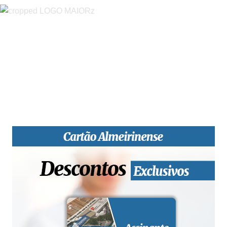
“O Almeirinense” é um jornal independente, para toda a classe
profissional e social e de todas as idades com forte incidência
informativa local e regional. Desde Outubro de 1955 a informar
sobretudo almeirinenses mas também os nossos concelhos
vizinhos, o nosso Quinzenário está, no presente, apostado na
qualidade de informação em todas as suas vertentes, na
edição papel, edição online e nas redes sociais.