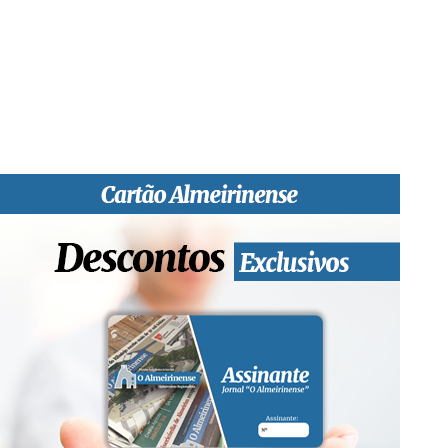
profissional e social e de todas as idades com forte incidência
informativa local e regional. Desde Outubro de 1955 a informar
sobretudo almeirinenses mas também os nossos concelhos
vizinhos, o nosso Quinzenário está, no presente, apostado na
qualidade de informação em todas as suas vertentes, na
edição papel, edição online e nas redes sociais.