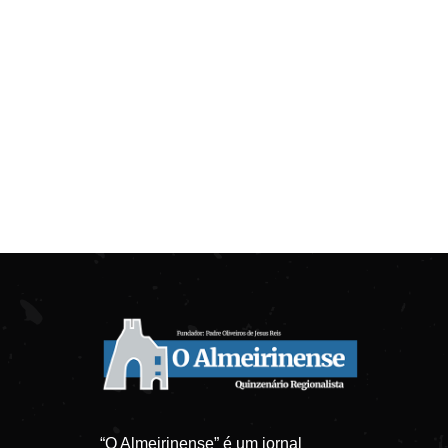
“O Almeirinense” é um jornal