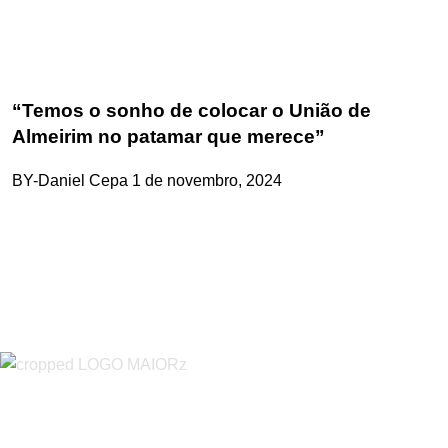
“Temos o sonho de colocar o União de
Almeirim no patamar que merece”
BY-Daniel Cepa
1 de novembro, 2024
“O Almeirinense” é um jornal independente, para toda a classe
profissional e social e de todas as idades com forte incidência
informativa local e regional. Desde Outubro de 1955 a informar