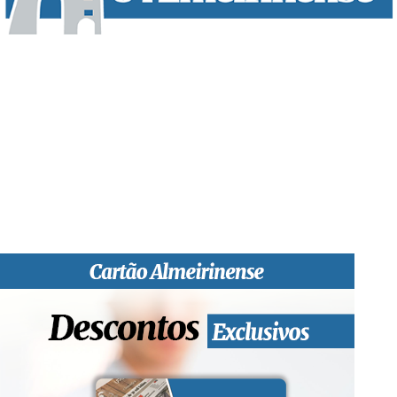
“O Almeirinense” é um jornal independente, para toda a classe
profissional e social e de todas as idades com forte incidência
informativa local e regional. Desde Outubro de 1955 a informar
sobretudo almeirinenses mas também os nossos concelhos
vizinhos, o nosso Quinzenário está, no presente, apostado na
qualidade de informação em todas as suas vertentes, na
edição papel, edição online e nas redes sociais.