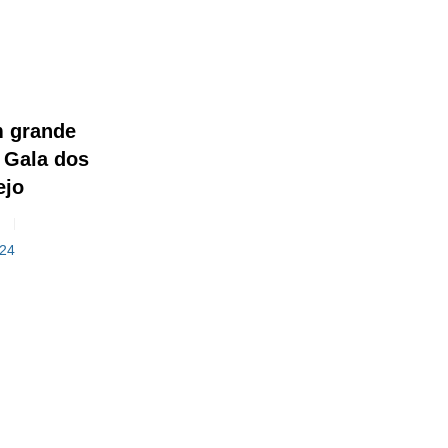
m grande
 Gala dos
ejo
a
024