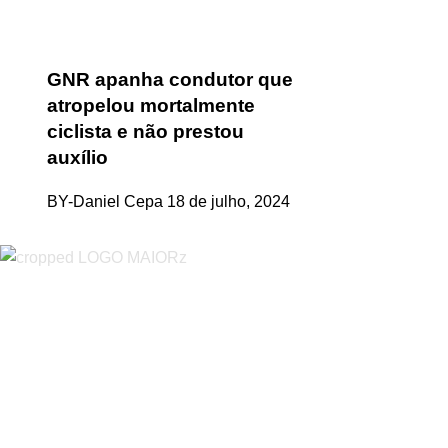
GNR apanha condutor que
atropelou mortalmente
ciclista e não prestou
auxílio
BY-Daniel Cepa
18 de julho, 2024
“O Almeirinense” é um jornal independente, para toda a classe p
sobretudo almeirinenses mas também os nossos concelhos vizin
papel, edição online e nas redes sociais.