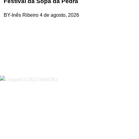
Festival da Sopa da Pedra
BY-Inês Ribeiro
4 de agosto, 2026
“O Almeirinense” é um jornal independente, para toda a classe
profissional e social e de todas as idades com forte incidência
informativa local e regional. Desde Outubro de 1955 a informar
sobretudo almeirinenses mas também os nossos concelhos
vizinhos, o nosso Quinzenário está, no presente, apostado na
qualidade de informação em todas as suas vertentes, na