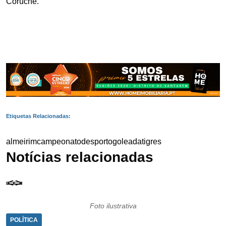
Coruche.
Etiquetas Relacionadas:
almeirim
campeonato
desporto
goleada
tigres
Notícias relacionadas
Foto ilustrativa
POLÍTICA