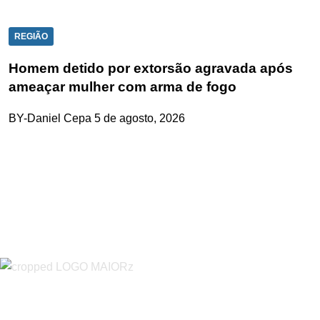
REGIÃO
Homem detido por extorsão agravada após
ameaçar mulher com arma de fogo
BY-Daniel Cepa
5 de agosto, 2026
“O Almeirinense” é um jornal independente, para toda a classe
profissional e social e de todas as idades com forte incidência