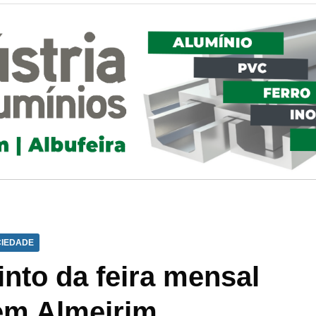
IEDADE
into da feira mensal
em Almeirim