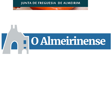
“O Almeirinense” é um jornal independente, para toda a classe
profissional e social e de todas as idades com forte incidência
informativa local e regional. Desde Outubro de 1955 a informar
sobretudo almeirinenses mas também os nossos concelhos
vizinhos, o nosso Quinzenário está, no presente, apostado na
qualidade de informação em todas as suas vertentes, na
edição papel, edição online e nas redes sociais.