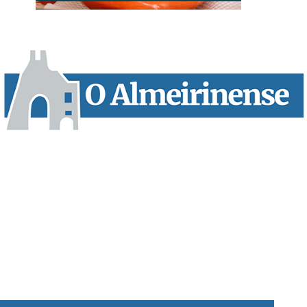
“O Almeirinense” é um jornal independente, para toda a classe
profissional e social e de todas as idades com forte incidência
informativa local e regional. Desde Outubro de 1955 a informar
sobretudo almeirinenses mas também os nossos concelhos
vizinhos, o nosso Quinzenário está, no presente, apostado na
qualidade de informação em todas as suas vertentes, na
edição papel, edição online e nas redes sociais.