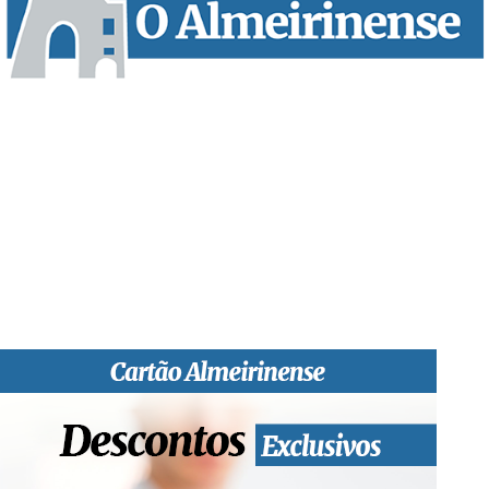
“O Almeirinense” é um jornal independente, para toda a classe
profissional e social e de todas as idades com forte incidência
informativa local e regional. Desde Outubro de 1955 a informar
sobretudo almeirinenses mas também os nossos concelhos
vizinhos, o nosso Quinzenário está, no presente, apostado na
qualidade de informação em todas as suas vertentes, na
edição papel, edição online e nas redes sociais.