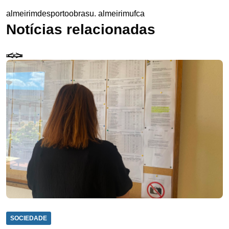
almeirim
desporto
obras
u. almeirim
ufca
Notícias relacionadas
SOCIEDADE