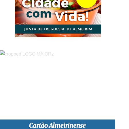
“O Almeirinense” é um jornal independente, para toda a classe
profissional e social e de todas as idades com forte incidência
informativa local e regional. Desde Outubro de 1955 a informar
sobretudo almeirinenses mas também os nossos concelhos
vizinhos, o nosso Quinzenário está, no presente, apostado na
qualidade de informação em todas as suas vertentes, na
edição papel, edição online e nas redes sociais.