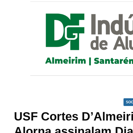
SOC
USF Cortes D’Almeir
Alorna assinalam Di