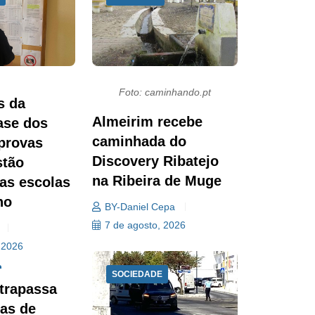
Foto: caminhando.pt
s da
Almeirim recebe
ase dos
caminhada do
provas
Discovery Ribatejo
stão
na Ribeira de Muge
nas escolas
ho
BY-Daniel Cepa
7 de agosto, 2026
 2026
SOCIEDADE
ltrapassa
das de