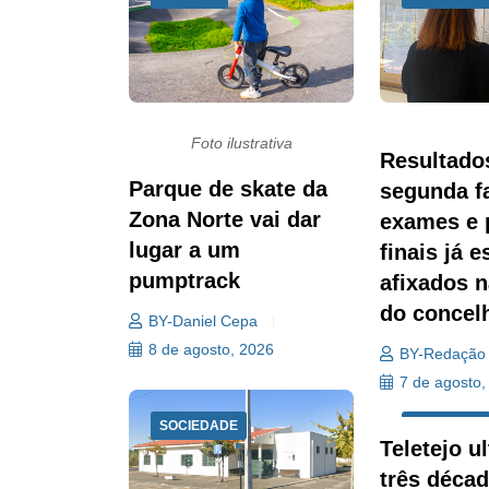
Foto ilustrativa
Resultado
Parque de skate da
segunda f
Zona Norte vai dar
exames e 
lugar a um
finais já e
pumptrack
afixados 
do concel
BY-Daniel Cepa
8 de agosto, 2026
BY-Redação
7 de agosto,
SOCIEDADE
ECONOMIA
Teletejo u
três déca