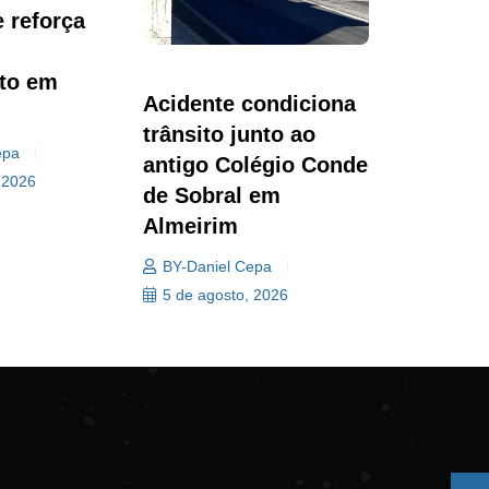
e reforça
to em
Acidente condiciona
trânsito junto ao
epa
antigo Colégio Conde
 2026
de Sobral em
Almeirim
BY-Daniel Cepa
5 de agosto, 2026