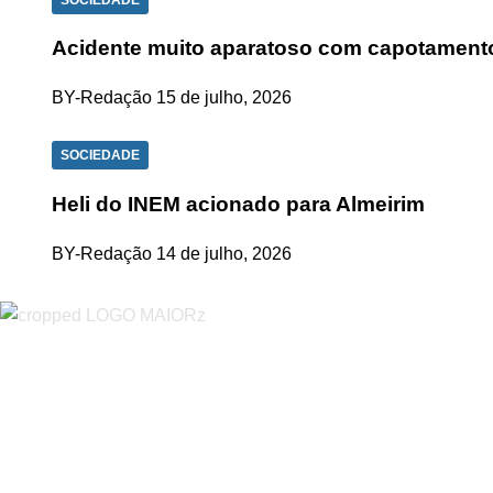
Acidente muito aparatoso com capotament
BY-Redação
15 de julho, 2026
SOCIEDADE
Heli do INEM acionado para Almeirim
BY-Redação
14 de julho, 2026
“O Almeirinense” é um jornal independente, para toda a classe p
sobretudo almeirinenses mas também os nossos concelhos vizin
papel, edição online e nas redes sociais.