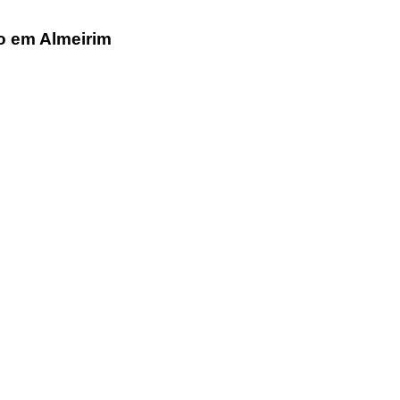
o em Almeirim
rofissional e social e de todas as idades com forte incidência 
hos, o nosso Quinzenário está, no presente, apostado na qual