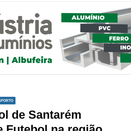
SPORTO
ol de Santarém
 Futebol na região